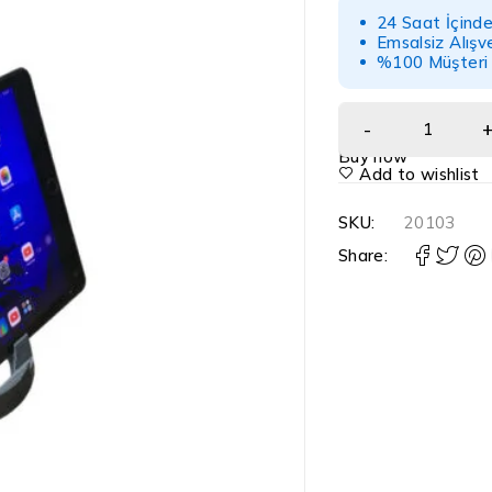
24 Saat İçind
Emsalsiz Alışv
%100 Müşteri
Buy now
Add to wishlist
SKU:
20103
Share: