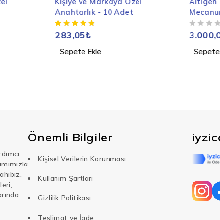
zel
Kişiye ve Markaya Özel
Altıgen
Anahtarlık - 10 Adet
Mecanum
Kaplini 
5 ÜZERINDEN
OY ALDI
283,05
₺
3.000,
Sepete Ekle
Sepete
Önemli Bilgiler
iyzi
rdımcı
Kişisel Verilerin Korunması
şımımızla
ahibiz.
Kullanım Şartları
eri,
arında
Gizlilik Politikası
Teslimat ve İade