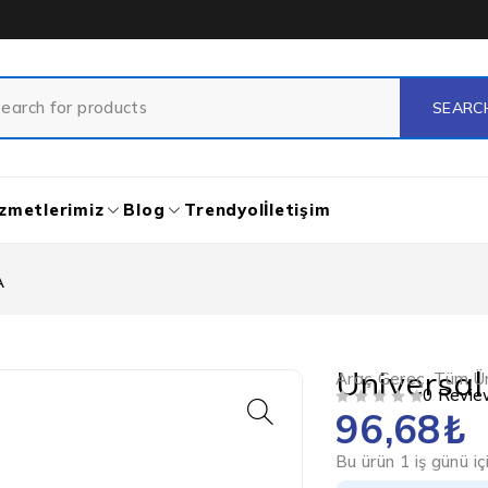
zmetlerimiz
Blog
Trendyol
İletişim
A
Universal
Araç Gereç
,
Tüm Ür
0 Revie
96,68
₺
5 ÜZERINDEN
OY ALDI
Bu ürün 1 iş günü i