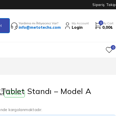
Sipariş Takip
0
Yardıma mı İhtiyacınız Var?
My Account
My Cart
info@metotechs.com
Login
0,00
₺
0
 Tablet Standı – Model A
ünler
ws
IN STOCK
çinde kargolanmaktadır.