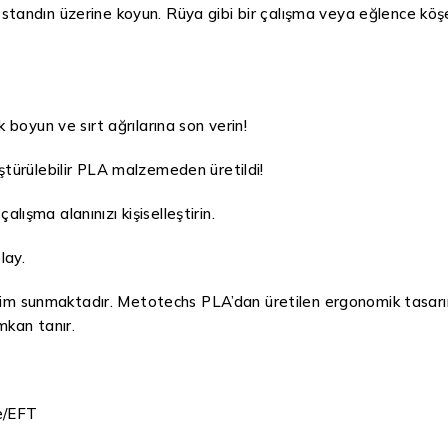
i standın üzerine koyun. Rüya gibi bir çalışma veya eğlence köş
boyun ve sırt ağrılarına son verin!
türülebilir PLA malzemeden üretildi!
alışma alanınızı kişiselleştirin.
lay.
eyim sunmaktadır. Metotechs PLA’dan üretilen ergonomik tasarım
mkan tanır.
e/EFT