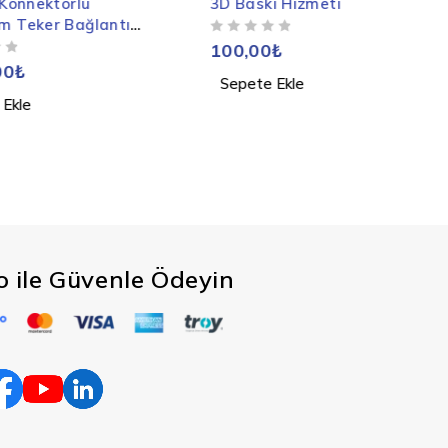
 Konnektörlü
3D Baskı Hizmeti
 Teker Bağlantı
5 ÜZERINDEN
OY ALDI
- Proje Dosyası
100,00
₺
00
₺
Sepete Ekle
 Ekle
co ile Güvenle Ödeyin