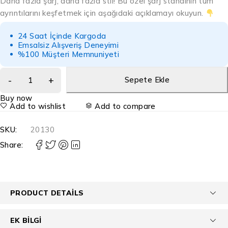
Daha fazla şarj, daha fazla stil! Bu özel şarj standının tüm
ayrıntılarını keşfetmek için aşağıdaki açıklamayı okuyun.
24 Saat İçinde Kargoda
Emsalsiz Alışveriş Deneyimi
%100 Müşteri Memnuniyeti
Sepete Ekle
Buy now
Add to wishlist
Add to compare
SKU:
20130
Share:
PRODUCT DETAILS
EK BILGI