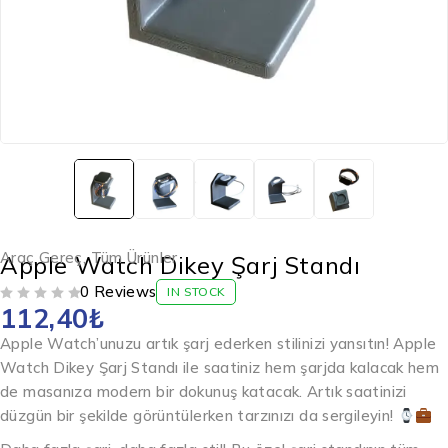
Araç Gereç
,
Tüm Ürünler
Apple Watch Dikey Şarj Standı
0 Reviews
IN STOCK
112,40
₺
5 ÜZERINDEN
OY ALDI
Apple Watch’unuzu artık şarj ederken stilinizi yansıtın! Apple
Watch Dikey Şarj Standı ile saatiniz hem şarjda kalacak hem
de masanıza modern bir dokunuş katacak. Artık saatinizi
düzgün bir şekilde görüntülerken tarzınızı da sergileyin!