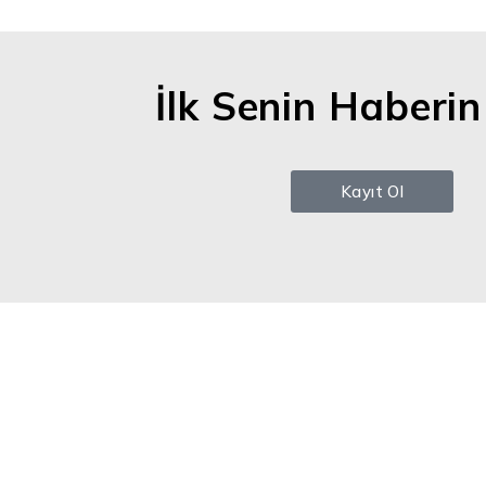
İlk Senin Haberi
Kayıt Ol
MetoTechs
Teknoloji Geliştirme süreçlerinde size ya
olmak için profesyonel ve yenilikçi yakla
en yüksek bilgi birikimine ve uzmanlığa s
2010’dan beri sayısız kişinin girişim projel