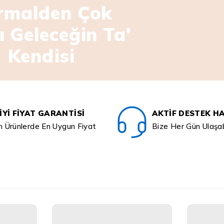
rmalden Çok
ı Geleceğin Ta'
Kendisi
İYI FIYAT GARANTISI
AKTIF DESTEK H
 Ürünlerde En Uygun Fiyat
Bize Her Gün Ulaşabi