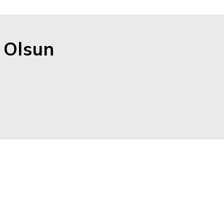
n Olsun
Önemli Bilgiler
iyzi
rdımcı
Kişisel Verilerin Korunması
şımımızla
ahibiz.
Kullanım Şartları
eri,