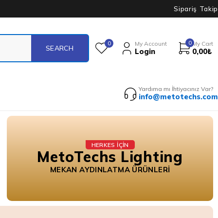
Sipariş Takip
0
0
My Account
My Cart
Login
0,00
₺
Yardıma mı İhtiyacınız Var?
info@metotechs.com
HERKES İÇİN
MetoTechs Lighting
MEKAN AYDINLATMA ÜRÜNLERI