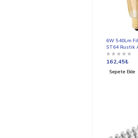
6W 540Lm Fi
ST64 Rustik
5 ÜZERINDEN
OY ALDI
162,45
₺
Sepete Ekle