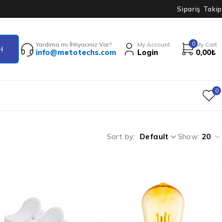
Sipariş Takip
0
Yardıma mı İhtiyacınız Var?
My Account
My Cart
info@metotechs.com
Login
0,00
₺
0
Sort by
Default
Show:
20