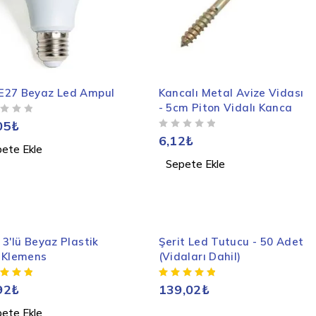
E27 Beyaz Led Ampul
Kancalı Metal Avize Vidası
- 5cm Piton Vidalı Kanca
05
₺
5 ÜZERINDEN
OY ALDI
6,12
₺
ete Ekle
Sepete Ekle
 3'lü Beyaz Plastik
Şerit Led Tutucu - 50 Adet
 Klemens
(Vidaları Dahil)
92
₺
139,02
₺
ete Ekle