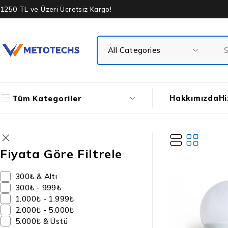
1250 TL ve Üzeri Ücretsiz Kargo!
Hakkımızda
Hi
Tüm Kategoriler
Fiyata Göre Filtrele
300₺ & Altı
300₺ - 999₺
1.000₺ - 1.999₺
2.000₺ - 5.000₺
5.000₺ & Üstü