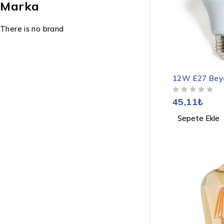
Marka
There is no brand
12W E27 Bey
5 ÜZERINDEN
OY ALDI
45,11
₺
Sepete Ekle