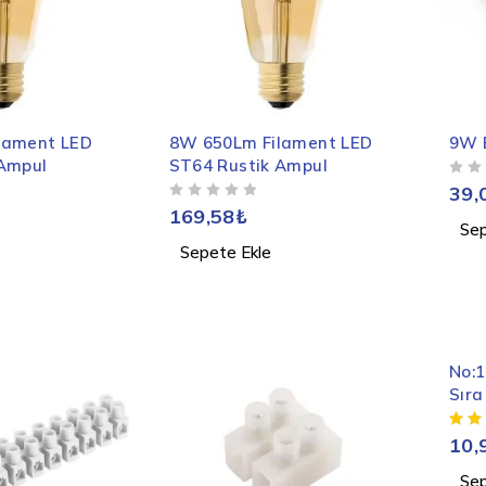
lament LED
8W 650Lm Filament LED
9W 
 Ampul
ST64 Rustik Ampul
5 ÜZERINDEN
OY ALDI
39,
5 ÜZERINDEN
OY ALDI
169,58
₺
Sep
Sepete Ekle
No:1
Sıra
10,
Sep