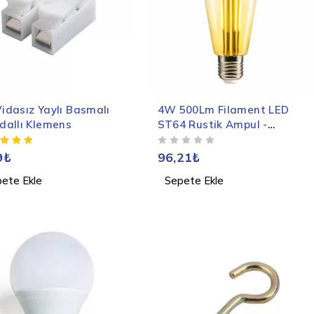
 Vidasız Yaylı Basmalı
4W 500Lm Filament LED
allı Klemens
ST64 Rustik Ampul -
Kırılmaz Gövde
5 ÜZERINDEN
OY ALDI
9
₺
96,21
₺
ete Ekle
Sepete Ekle