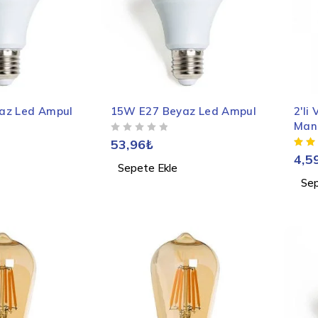
az Led Ampul
15W E27 Beyaz Led Ampul
2'li
Mand
5 ÜZERINDEN
OY ALDI
53,96
₺
4,5
Sepete Ekle
Sep