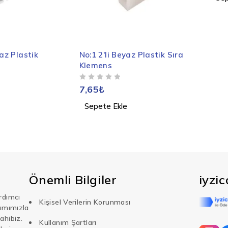
yaz Plastik
No:1 2'li Beyaz Plastik Sıra
Klemens
5 ÜZERINDEN
OY ALDI
7,65
₺
Sepete Ekle
Önemli Bilgiler
iyzi
rdımcı
Kişisel Verilerin Korunması
şımımızla
ahibiz.
Kullanım Şartları