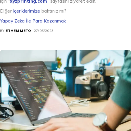
için “
xyzprinting.com
” sayfasını ziyaret edin.
Diğer
içeriklerimize
baktınız mı?
Yapay Zeka İle Para Kazanmak
BY
ETHEM METO
27/05/2023