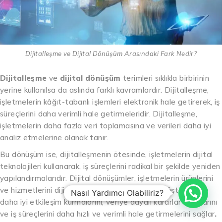
Dijitalleşme ve Dijital Dönüşüm Arasındaki Fark Nedir?
Dijitalleşme
ve
dijital dönüşüm
terimleri sıklıkla birbirinin
yerine kullanılsa da aslında farklı kavramlardır. Dijitalleşme,
işletmelerin kâğıt-tabanlı işlemleri elektronik hale getirerek, iş
süreçlerini daha verimli hale getirmeleridir. Dijitalleşme,
işletmelerin daha fazla veri toplamasına ve verileri daha iyi
analiz etmelerine olanak tanır.
Bu dönüşüm ise, dijitalleşmenin ötesinde, işletmelerin dijital
teknolojileri kullanarak, iş süreçlerini radikal bir şekilde yeniden
yapılandırmalarıdır. Dijital dönüşümler, işletmelerin ürünlerini
ve hizmetlerini dijital platformlarda sunarak, müşterileriyle
Nasıl Yardımcı Olabiliriz?
daha iyi etkileşim kurmalarını, veriye dayalı kararlar almalarını
ve iş süreçlerini daha hızlı ve verimli hale getirmelerini sağlar
.