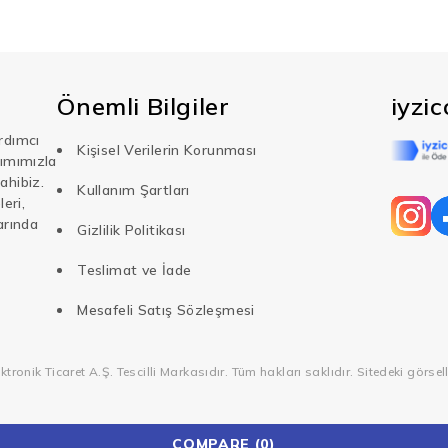
Önemli Bilgiler
iyzi
rdımcı
Kişisel Verilerin Korunması
şımımızla
ahibiz.
Kullanım Şartları
eri,
arında
Gizlilik Politikası
Teslimat ve İade
Mesafeli Satış Sözleşmesi
onik Ticaret A.Ş. Tescilli Markasıdır. Tüm hakları saklıdır. Sitedeki görsell
COMPARE
(0)