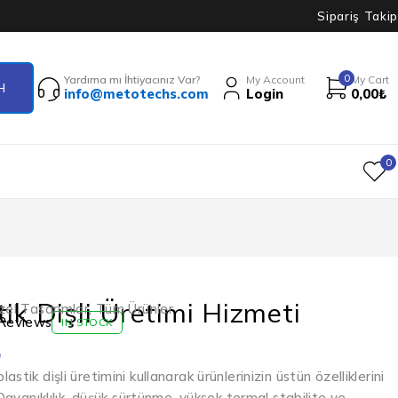
Sipariş Takip
0
Yardıma mı İhtiyacınız Var?
My Account
My Cart
info@metotechs.com
Login
0,00
₺
0
tik Dişli Üretimi Hizmeti
zel Tasarımlar
,
Tüm Ürünler
Reviews
IN STOCK
₺
stik dişli üretimini kullanarak ürünlerinizin üstün özelliklerini
 Dayanıklılık, düşük sürtünme, yüksek termal stabilite ve