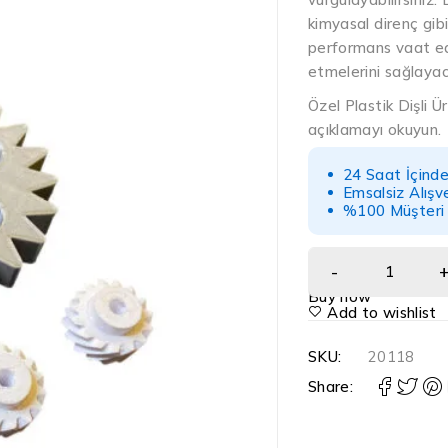
kimyasal direnç gibi
performans vaat edeb
etmelerini sağlayaca
Özel Plastik Dişli Ü
açıklamayı okuyun.
24 Saat İçind
Emsalsiz Alışv
%100 Müşteri
Buy now
Add to wishlist
SKU:
20118
Share: