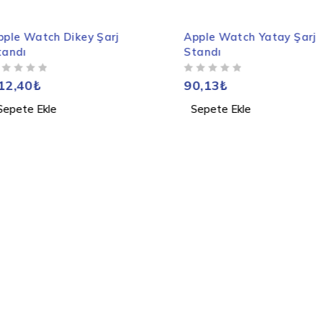
arj
Apple Watch Yatay Şarj
Standı
5 ÜZERINDEN
OY ALDI
90,13
₺
Sepete Ekle
Univers
135,26
Sepete