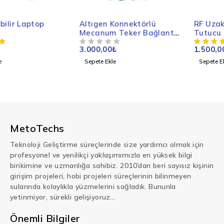
Altıgen Konnektörlü
RF Uzaktan Kumanda
Mecanum Teker Bağlantı
Tutucu - Proje Dosyası
Kaplini - Proje Dosyası
3.000,00
₺
1.500,00
₺
5 ÜZERINDEN
OY ALDI
Sepete Ekle
Sepete Ekle
MetoTechs
Teknoloji Geliştirme süreçlerinde size yardımcı olmak için
profesyonel ve yenilikçi yaklaşımımızla en yüksek bilgi
birikimine ve uzmanlığa sahibiz. 2010’dan beri sayısız kişinin
girişim projeleri, hobi projeleri süreçlerinin bilinmeyen
sularında kolaylıkla yüzmelerini sağladık. Bununla
yetinmiyor, sürekli gelişiyoruz…
Önemli Bilgiler