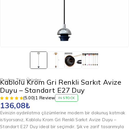
Duylar
,
Tüm Ürünler
Kablolu Krom Gri Renkli Sarkıt Avize
Duyu – Standart E27 Duy
(5.00)
1 Review
IN STOCK
136,08
₺
Evinizin aydınlatma çözümlerine modern bir dokunuş katmak
istiyorsanız, Kablolu Krom Gri Renkli Sarkıt Avize Duyu –
Standart E27 Duy ideal bir seçimdir. Şık ve zarif tasarımıyla